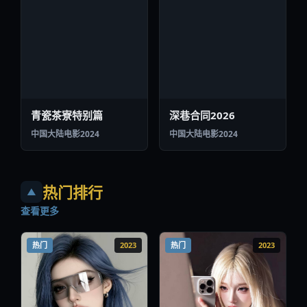
热门排行
▲
查看更多
热门
2023
热门
2023
西厢首映番外
旧街校服·终章
中国台湾
电影
2023
中国香港
电影
2023