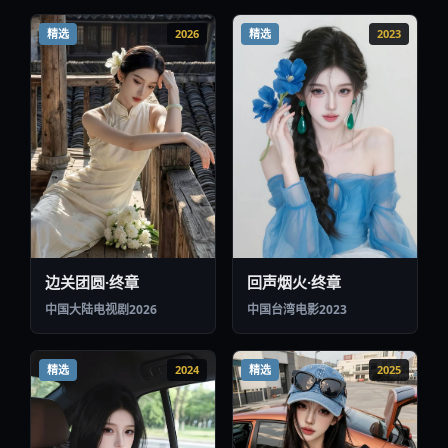
精选
2026
精选
2023
回声烟火·终章
边关团圆·终章
中国台湾
电影
2023
中国大陆
电视剧
2026
精选
2024
精选
2025