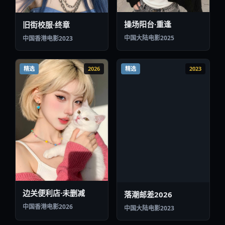
操场阳台·重逢
旧街校服·终章
中国大陆
电影
2025
中国香港
电影
2023
精选
2026
精选
2023
落潮邮差2026
边关便利店·未删减
中国大陆
电影
2023
中国香港
电影
2026