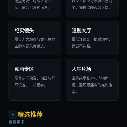
覆盖历史传奇与人物命
以家常烟火与细腻情感为
运，适合沉浸式追看。
主，提供温暖观影入口。
纪实镜头
追剧大厅
覆盖人文观察与文化探索
覆盖连续剧与情感题材，
主题的纪录片精选。
追剧不迷路。
动画专区
人生片场
覆盖热门动漫、动画与奇
围绕故事张力与人物命
幻设定，一站畅看。
运，整理可连看的电影推
荐。
精选推荐
★
查看更多