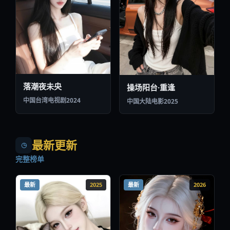
落潮夜未央
操场阳台·重逢
中国台湾
电视剧
2024
中国大陆
电影
2025
最新更新
◷
完整榜单
最新
2025
最新
2026