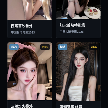
灯火首映特别篇
西厢首映番外
中国大陆
电影
2026
中国台湾
电影
2023
精选
2026
精选
2026
云端灯火番外
落潮录事·终章