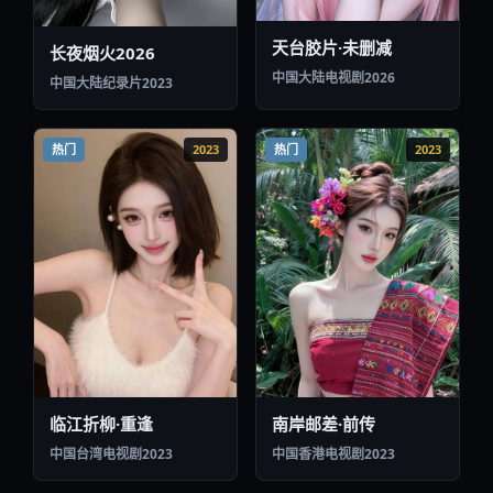
临江折柳·重逢
南岸邮差·前传
中国台湾
电视剧
2023
中国香港
电视剧
2023
热门
2025
热门
2026