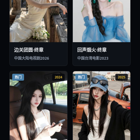
热门
2024
热门
2025
落潮夜未央
操场阳台·重逢
中国台湾
电视剧
2024
中国大陆
电影
2025