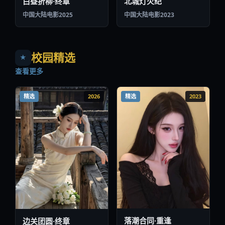
白昼折柳·终章
北城灯火纪
中国大陆
电影
2025
中国大陆
电影
2023
校园精选
★
查看更多
精选
2026
精选
2023
落潮合同·重逢
边关团圆·终章