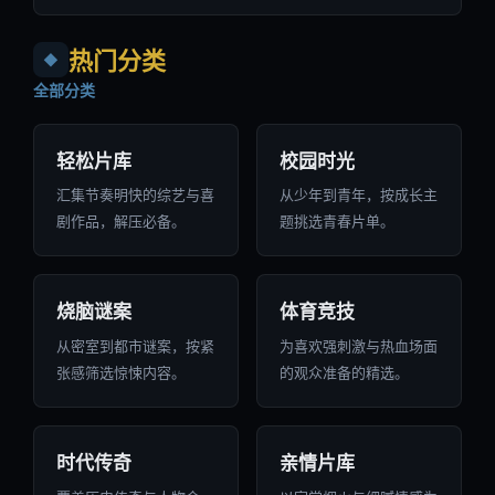
热门分类
◆
全部分类
轻松片库
校园时光
汇集节奏明快的综艺与喜
从少年到青年，按成长主
剧作品，解压必备。
题挑选青春片单。
烧脑谜案
体育竞技
从密室到都市谜案，按紧
为喜欢强刺激与热血场面
张感筛选惊悚内容。
的观众准备的精选。
时代传奇
亲情片库