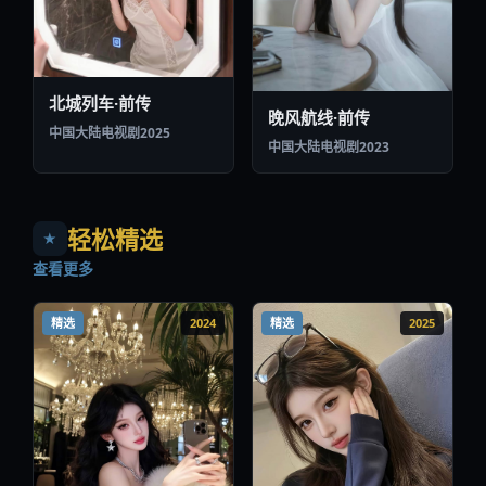
北城列车·前传
晚风航线·前传
中国大陆
电视剧
2025
中国大陆
电视剧
2023
轻松精选
★
查看更多
精选
2024
精选
2025