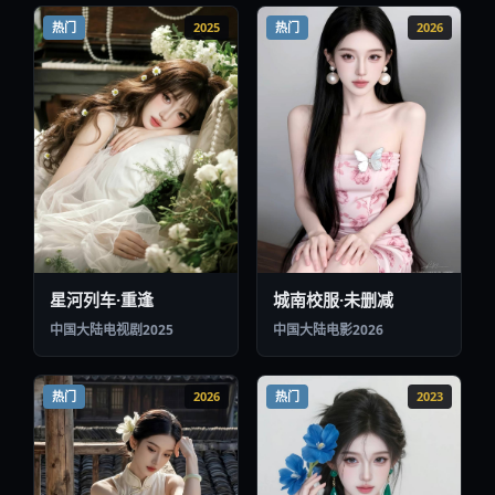
星河列车·重逢
城南校服·未删减
中国大陆
电视剧
2025
中国大陆
电影
2026
热门
2026
热门
2023
回声烟火·终章
边关团圆·终章
中国台湾
电影
2023
中国大陆
电视剧
2026