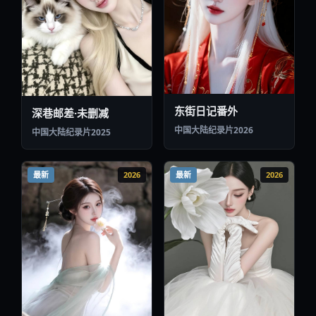
东街日记番外
深巷邮差·未删减
中国大陆
纪录片
2026
中国大陆
纪录片
2025
最新
2026
最新
2026