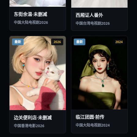
东街余温·未删减
西厢证人番外
中国大陆
电视剧
2026
中国台湾
电视剧
2026
最新
2026
最新
2024
临江团圆·前传
边关便利店·未删减
中国大陆
电视剧
2024
中国香港
电影
2026