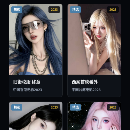
精选
2023
精选
2023
西厢首映番外
旧街校服·终章
中国台湾
电影
2023
中国香港
电影
2023
精选
2023
精选
2026