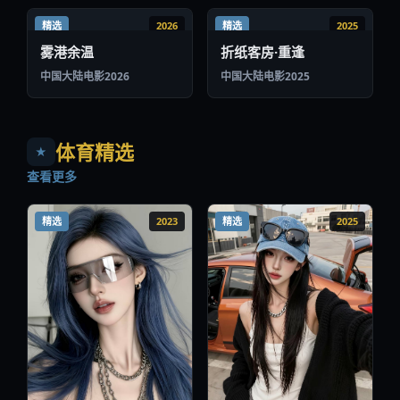
精选
2026
精选
2025
雾港余温
折纸客房·重逢
中国大陆
电影
2026
中国大陆
电影
2025
体育精选
★
查看更多
精选
2023
精选
2025