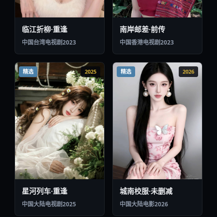
临江折柳·重逢
南岸邮差·前传
中国台湾
电视剧
2023
中国香港
电视剧
2023
精选
2025
精选
2026
星河列车·重逢
城南校服·未删减
中国大陆
电视剧
2025
中国大陆
电影
2026